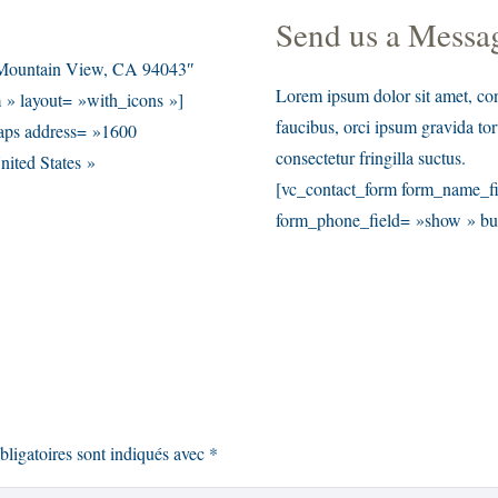
Send us a Messa
 Mountain View, CA 94043″
Lorem ipsum dolor sit amet, cons
» layout= »with_icons »]
faucibus, orci ipsum gravida tor
maps address= »1600
consectetur fringilla suctus.
ited States »
[vc_contact_form form_name_fi
form_phone_field= »show » but
ligatoires sont indiqués avec
*