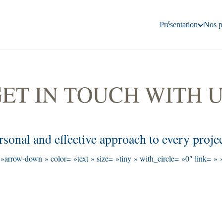
Présentation
Nos p
ET IN TOUCH WITH 
rsonal and effective approach to every proje
»arrow-down » color= »text » size= »tiny » with_circle= »0″ link= » 