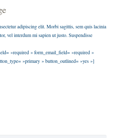
ge
ectetur adipiscing elit. Morbi sagittis, sem quis lacinia
tor, vel interdum mi sapien ut justo. Suspendisse
eld= »required » form_email_field= »required »
ton_type= »primary » button_outlined= »yes »]