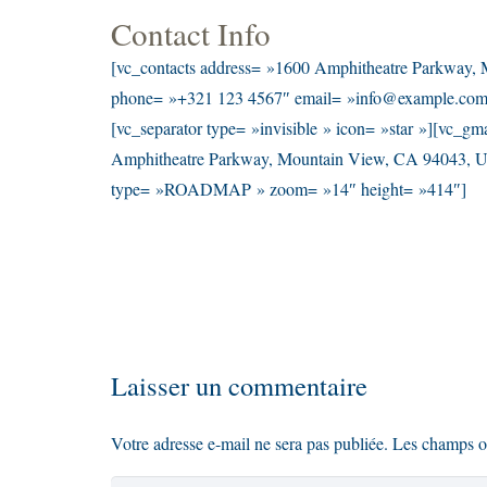
Contact Info
[vc_contacts address= »1600 Amphitheatre Parkway,
phone= »+321 123 4567″ email= »info@example.com 
[vc_separator type= »invisible » icon= »star »][vc_g
Amphitheatre Parkway, Mountain View, CA 94043, Un
type= »ROADMAP » zoom= »14″ height= »414″]
Laisser un commentaire
Votre adresse e-mail ne sera pas publiée.
Les champs ob