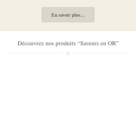
En savoir plus…
Découvrez nos produits “Saveurs en OR”
Le Haddock Fumé
Soupe de Poisson Corrue
Le bouffi fumé
les filets de maquereaux fumés
Le saumon fumé